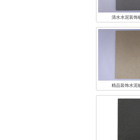
清水水泥装饰板
精品装饰水泥板