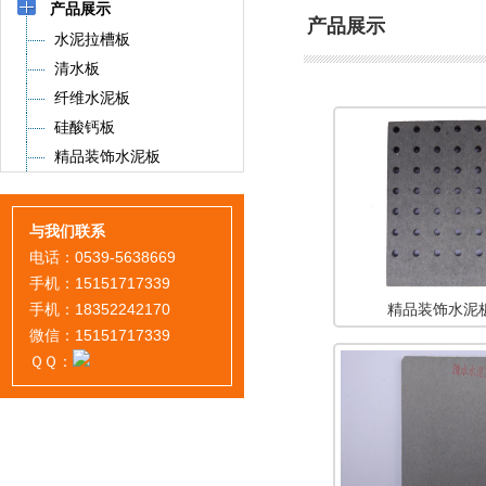
产品展示
产品展示
水泥拉槽板
清水板
纤维水泥板
硅酸钙板
精品装饰水泥板
与我们联系
电话：0539-5638669
手机：15151717339
手机：18352242170
精品装饰水泥板
微信：15151717339
ＱＱ：