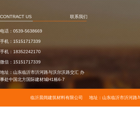
CONTRACT US
联系我们
电话：
0539-5638669
手机：
15151717339
手机：
18352242170
微信：
15151717339
地址：
山东临沂市沂河路与沃尔沃路交汇 办
事处中国北方国际建材城H1栋6-7
临沂晨阔建筑材料有限公司
地址：山东临沂市沂河路